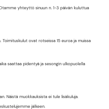
. Otamme yhteyttö sinuun n. 1-3 päivän kuluttua
 Toimituskulut ovat rotseissa 15 euroa ja muissa
a aika saattaa pidentyä ja sesongin ulkopuolella
an. Näistä muokkauksista ei tule lisäkuluja.
 keskustelujemme jälkeen.