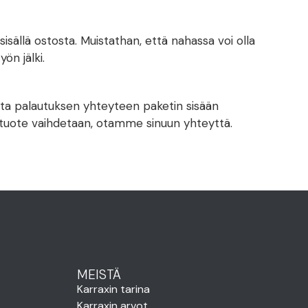
sällä ostosta. Muistathan, että nahassa voi olla
ön jälki.
aita palautuksen yhteyteen paketin sisään
s tuote vaihdetaan, otamme sinuun yhteyttä.
MEISTÄ
Karraxin tarina
Karraxin arvot