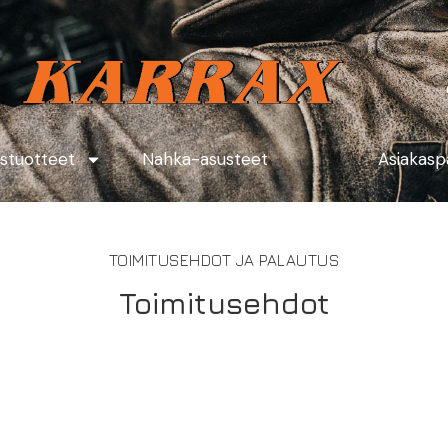
ustuotteet
Nahka-asusteet
Asiakasp
TOIMITUSEHDOT JA PALAUTUS
Toimitusehdot