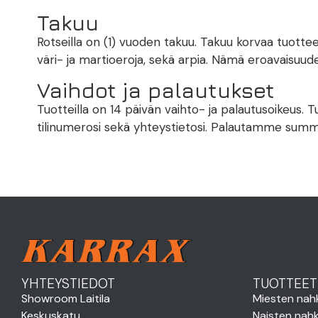
Takuu
Rotseilla on (1) vuoden takuu. Takuu korvaa tuottee
väri- ja martioeroja, sekä arpia. Nämä eroavaisuud
Vaihdot ja palautukset
Tuotteilla on 14 päivän vaihto- ja palautusoikeus.
tilinumerosi sekä yhteystietosi. Palautamme summa
YHTEYSTIEDOT
TUOTTEET
Showroom Laitila
Miesten nah
Keskuskatu
Naisten nahk