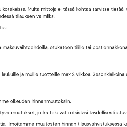
lkotakeissa. Muita mittoja ei tässä kohtaa tarvitse tietää
essä tilauksen valmiiksi.
isi.
ksuvaihtoehdoilla, etukäteen tilille tai postiennakkona.
, laukuille ja muille tuotteille max 2 viikkoa. Sesonkiaikoin
ämme oikeuden hinnanmuutoksiin.
ttyvä muutokset, jotka tekevät rotsistasi täydellisesti istuv
iskohtia, ilmoitamme muutosten hinnan tilausvahvistuksessa