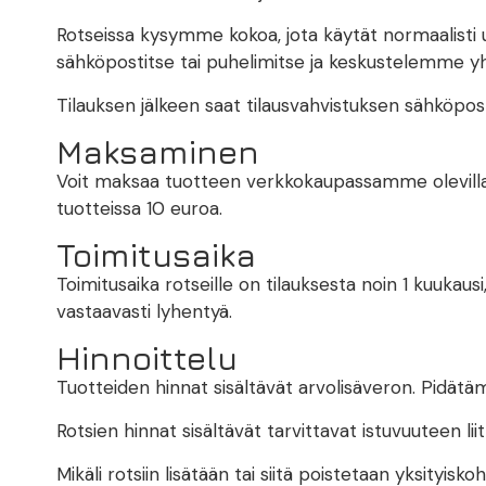
Rotseissa kysymme kokoa, jota käytät normaalisti u
sähköpostitse tai puhelimitse ja keskustelemme yhd
Tilauksen jälkeen saat tilausvahvistuksen sähköposti
Maksaminen
Voit maksaa tuotteen verkkokaupassamme olevilla ma
tuotteissa 10 euroa.
Toimitusaika
Toimitusaika rotseille on tilauksesta noin 1 kuukausi
vastaavasti lyhentyä.
Hinnoittelu
Tuotteiden hinnat sisältävät arvolisäveron. Pidät
Rotsien hinnat sisältävät tarvittavat istuvuuteen lii
Mikäli rotsiin lisätään tai siitä poistetaan yksity