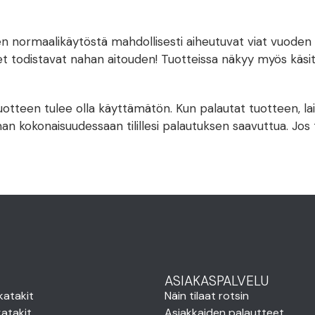
n normaalikäytöstä mahdollisesti aiheutuvat viat vuoden si
et todistavat nahan aitouden! Tuotteissa näkyy myös käsity
 Tuotteen tulee olla käyttämätön. Kun palautat tuotteen, l
n kokonaisuudessaan tilillesi palautuksen saavuttua. Jo
ASIAKASPALVELU
katakit
Näin tilaat rotsin
atakit
Asiakkaiden palautteet