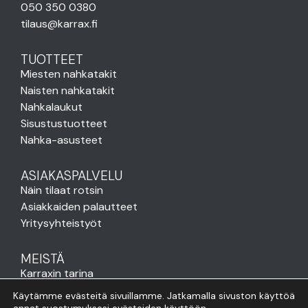
050 350 0380
tilaus@karrax.fi
TUOTTEET
Miesten nahkatakit
Naisten nahkatakit
Nahkalaukut
Sisustustuotteet
Nahka-asusteet
ASIAKASPALVELU
Näin tilaat rotsin
Asiakkaiden palautteet
Yritysyhteistyöt
MEISTÄ
Karraxin tarina
Karraxin arvot
Käytämme evästeitä sivuillamme. Jatkamalla sivuston käyttöä
Venlan blogi