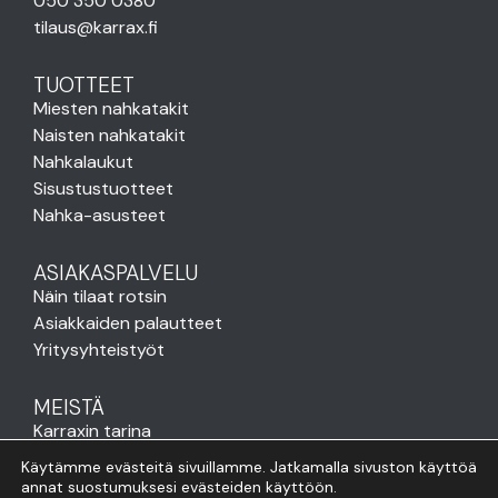
050 350 0380
tilaus@karrax.fi
TUOTTEET
Miesten nahkatakit
Naisten nahkatakit
Nahkalaukut
Sisustustuotteet
Nahka-asusteet
ASIAKASPALVELU
Näin tilaat rotsin
Asiakkaiden palautteet
Yritysyhteistyöt
MEISTÄ
Karraxin tarina
Karraxin arvot
Käytämme evästeitä sivuillamme. Jatkamalla sivuston käyttöä
Venlan blogi
annat suostumuksesi evästeiden käyttöön.