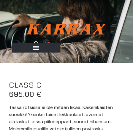
0
CLASSIC
695.00
€
Tässä rotsissa ei ole mitään liikaa. Kaikenikäisten
suosikki! Yksinkertaiset leikkaukset, avoimet
alataskut, jossa piilonepparit, suorat hihansuut.
Molemmilla puolilla vetoketjullinen povitasku.